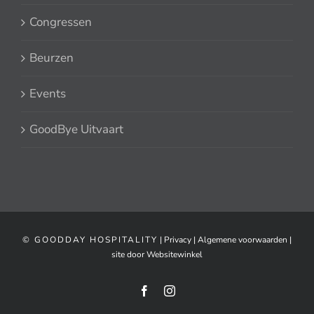
Congressen
Beurzen
Events
GoodBye Uitvaart
© GOODDAY HOSPITALITY
|
Privacy
|
Algemene voorwaarden
|
site door Websitewinkel
Facebook
Instagram