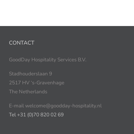
CONTACT
GoodDay Hospitality Services B.V.
Stadhouderslaan 9
2517 HV ‘s-Gravenhage
The Netherlands
E-mail welcome@goodday-hospitality.nl
Tel +31 (0)70 820 02 69