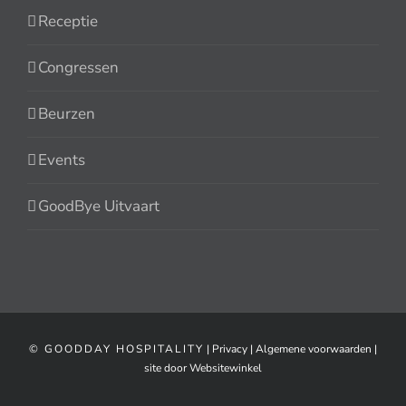
Receptie
Congressen
Beurzen
Events
GoodBye Uitvaart
© GOODDAY HOSPITALITY
|
Privacy
|
Algemene voorwaarden
|
site door Websitewinkel