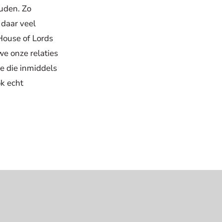
ouden. Zo
daar veel
 House of Lords
e onze relaties
ge die inmiddels
ok echt