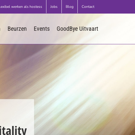
lexibel werken als hostess
Jobs
Blog
Contact
n
Beurzen
Events
GoodBye Uitvaart
tality