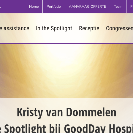
Home
Portfolio
AANVRAAG OFFERTE
Team
F
l
 assistance
In the Spotlight
Receptie
Congresse
Kristy van Dommelen
e Spotlight bij GoodDay Hospi