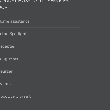
OODDAY HOSPITALITY SERVICES
OOR
ome assistance
n the Spotlight
eceptie
Congressen
Beurzen
vents
oodBye Uitvaart