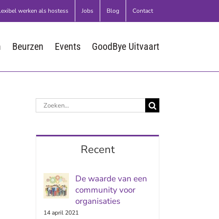
lexibel werken als hostess
Jobs
Blog
Contact
n
Beurzen
Events
GoodBye Uitvaart
Zoeken
naar:
Recent
De waarde van een
community voor
organisaties
14 april 2021