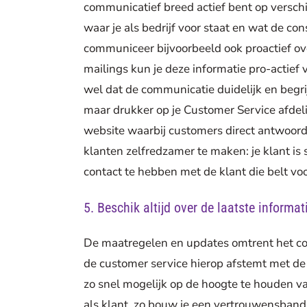
communicatief breed actief bent op versch
waar je als bedrijf voor staat en wat de c
communiceer bijvoorbeeld ook proactief ove
mailings kun je deze informatie pro-actief 
wel dat de communicatie duidelijk en begrijp
maar drukker op je Customer Service afdel
website waarbij customers direct antwoo
klanten zelfredzamer te maken: je klant is 
contact te hebben met de klant die belt voo
5. Beschik altijd over de laatste informat
De maatregelen en updates omtrent het cor
de customer service hierop afstemt met de j
zo snel mogelijk op de hoogte te houden 
als klant, zo bouw je een vertrouwensband