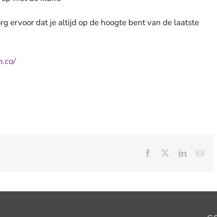
zorg ervoor dat je altijd op de hoogte bent van de laatste
n.co/
Facebook
X
LinkedIn
E-
mail