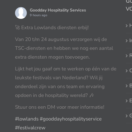
G
V
Goodday Hospitality Services
9 hours ago
H
🚀 Extra Lowlands diensten erbij!
Van 20 t/m 24 augustus verzorgen wij de
I
TSC-diensten en hebben we nog een aantal
R
extra diensten mogen toevoegen.
Lijkt het jou gaaf om te werken op één van de
leukste festivals van Nederland? Wil jij
onderdeel zijn van ons team en ervaring
opdoen in de hospitality wereld? 🎶
E
Stuur ons een DM voor meer informatie!
G
#lowlands
#gooddayhospitalityservice
#festivalcrew