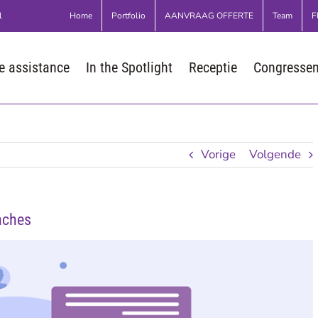
Home
Portfolio
AANVRAAG OFFERTE
Team
F
l
 assistance
In the Spotlight
Receptie
Congresse
Vorige
Volgende
anches